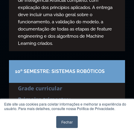
de Inteligência Artificial completo, com
explicação dos princípios aplicados. A entrega
deve incluir uma visão geral sobre o
funcionamento, a validação do modelo, a
documentação de todas as etapas de feature
engineering e dos algoritmos de Machine
Learning criados.
10º SEMESTRE: SISTEMAS ROBÓTICOS
Grade curricular
Primeiro trimestre:
Este site usa cookies para coletar informações e melhorar a experiência do
usuário. Para mais detalhes, consulte nossa Política de Privacidade.
Disciplina 1:
Fundamentos de Sistemas
Robóticos com ROS
Fechar
Disciplina 2:
Fundamentos de Visão
Computacional