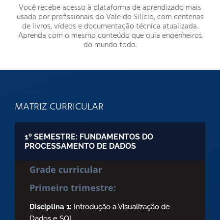
Você recebe acesso à plataforma de aprendizado mais
usada por profissionais do Vale do Silício, com centenas
de livros, vídeos e documentação técnica atualizada.
Aprenda com o mesmo conteúdo que guia engenheiros
do mundo todo.
MATRIZ CURRICULAR
1º SEMESTRE: FUNDAMENTOS DO
PROCESSAMENTO DE DADOS
Grade curricular
Primeiro trimestre:
Disciplina 1:
Introdução a Visualização de
Dados e SQL